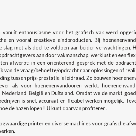
 vanuit enthousiasme voor het grafisch vak werd opgerich
sche en vooral creatieve eindproducten. Bij hoenenenva
slag met als doel te voldoen aan beider verwachtingen.
pdrachtgevers aan door vakmanschap, werklust en een flexibel
en afwerpt: in een oriënterend gesprek met de opdracht
lijk van de vraag/behoefte/opdracht naar oplossingen of rea
ing tussen prijs-prestatie is leidraad. Zo bouwen hoenenenv
ever als voor hoenenenvandooren werkt. hoenenenvando
in Nederland, België en Duitsland. Omdat we de markt goed
 bedrijven is snel, accuraat en flexibel werken mogelijk. T
oe de hazen lopen!! U kunt daarvan profiteren.
ogwaardige printer en diverse machines voor grafische af
werken.