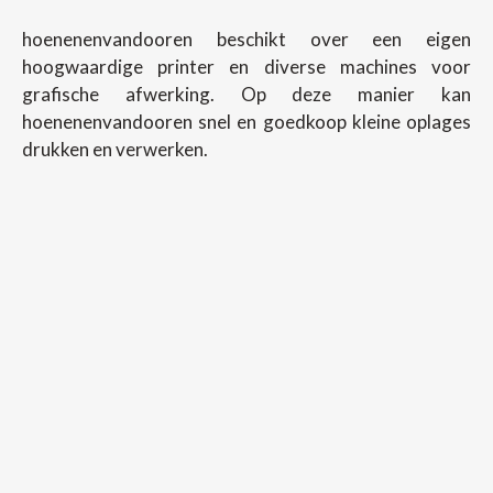
hoenenenvandooren beschikt over een eigen
hoogwaardige printer en diverse machines voor
grafische afwerking. Op deze manier kan
hoenenenvandooren snel en goedkoop kleine oplages
drukken en verwerken.
Copyright ©
2026
Hoenenenvandooren
Back To Desktop Version