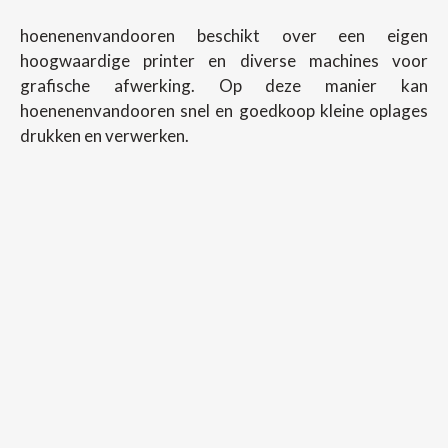
hoenenenvandooren beschikt over een eigen
hoogwaardige printer en diverse machines voor
grafische afwerking. Op deze manier kan
hoenenenvandooren snel en goedkoop kleine oplages
drukken en verwerken.
Copyright ©
2026
Hoenenenvandooren
Back To Desktop Version