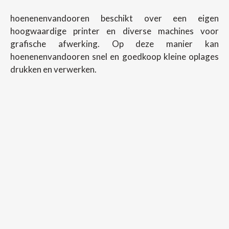
hoenenenvandooren beschikt over een eigen
hoogwaardige printer en diverse machines voor
grafische afwerking. Op deze manier kan
hoenenenvandooren snel en goedkoop kleine oplages
drukken en verwerken.
Copyright ©
2026
Hoenenenvandooren
Back To Desktop Version