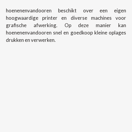
hoenenenvandooren beschikt over een eigen
hoogwaardige printer en diverse machines voor
grafische afwerking. Op deze manier kan
hoenenenvandooren snel en goedkoop kleine oplages
drukken en verwerken.
Copyright ©
2026
Hoenenenvandooren
Back To Desktop Version