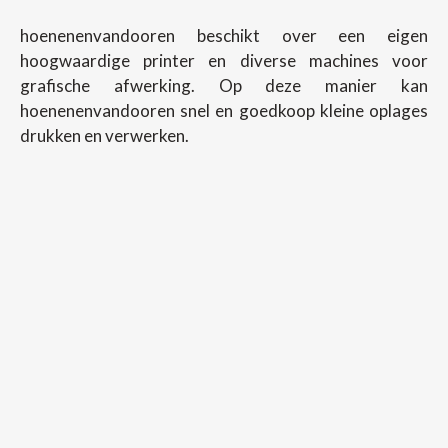
hoenenenvandooren beschikt over een eigen
hoogwaardige printer en diverse machines voor
grafische afwerking. Op deze manier kan
hoenenenvandooren snel en goedkoop kleine oplages
drukken en verwerken.
Copyright ©
2026
Hoenenenvandooren
Back To Desktop Version