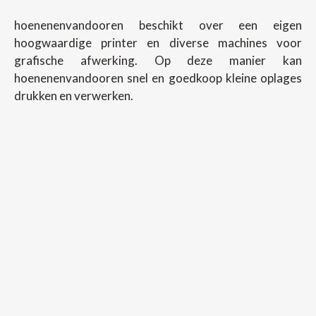
hoenenenvandooren beschikt over een eigen
hoogwaardige printer en diverse machines voor
grafische afwerking. Op deze manier kan
hoenenenvandooren snel en goedkoop kleine oplages
drukken en verwerken.
Copyright ©
2026
Hoenenenvandooren
Back To Desktop Version