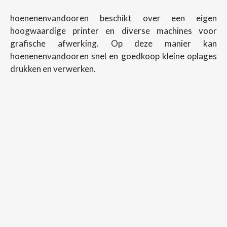
hoenenenvandooren beschikt over een eigen
hoogwaardige printer en diverse machines voor
grafische afwerking. Op deze manier kan
hoenenenvandooren snel en goedkoop kleine oplages
drukken en verwerken.
Copyright ©
2026
Hoenenenvandooren
Back To Desktop Version