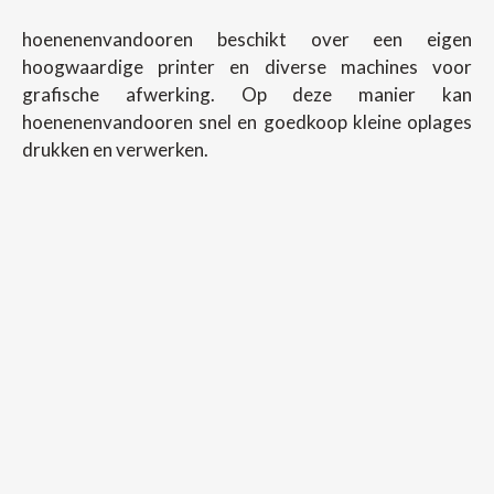
hoenenenvandooren beschikt over een eigen
hoogwaardige printer en diverse machines voor
grafische afwerking. Op deze manier kan
hoenenenvandooren snel en goedkoop kleine oplages
drukken en verwerken.
Copyright ©
2026
Hoenenenvandooren
Back To Desktop Version