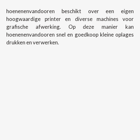
hoenenenvandooren beschikt over een eigen
hoogwaardige printer en diverse machines voor
grafische afwerking. Op deze manier kan
hoenenenvandooren snel en goedkoop kleine oplages
drukken en verwerken.
Copyright ©
2026
Hoenenenvandooren
Back To Desktop Version