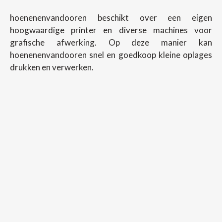
hoenenenvandooren beschikt over een eigen
hoogwaardige printer en diverse machines voor
grafische afwerking. Op deze manier kan
hoenenenvandooren snel en goedkoop kleine oplages
drukken en verwerken.
Copyright ©
2026
Hoenenenvandooren
Back To Desktop Version