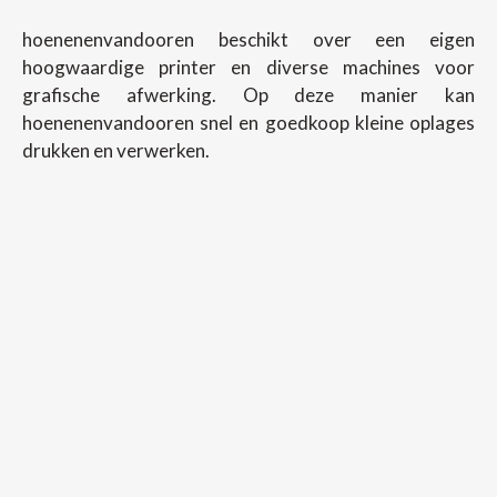
hoenenenvandooren beschikt over een eigen
hoogwaardige printer en diverse machines voor
grafische afwerking. Op deze manier kan
hoenenenvandooren snel en goedkoop kleine oplages
drukken en verwerken.
Copyright ©
2026
Hoenenenvandooren
Back To Desktop Version