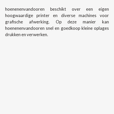
hoenenenvandooren beschikt over een eigen
hoogwaardige printer en diverse machines voor
grafische afwerking. Op deze manier kan
hoenenenvandooren snel en goedkoop kleine oplages
drukken en verwerken.
Copyright ©
2026
Hoenenenvandooren
Back To Desktop Version