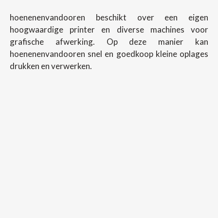
hoenenenvandooren beschikt over een eigen
hoogwaardige printer en diverse machines voor
grafische afwerking. Op deze manier kan
hoenenenvandooren snel en goedkoop kleine oplages
drukken en verwerken.
Copyright ©
2026
Hoenenenvandooren
Back To Desktop Version