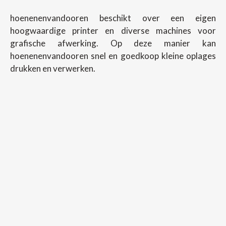
hoenenenvandooren beschikt over een eigen
hoogwaardige printer en diverse machines voor
grafische afwerking. Op deze manier kan
hoenenenvandooren snel en goedkoop kleine oplages
drukken en verwerken.
Copyright ©
2026
Hoenenenvandooren
Back To Desktop Version