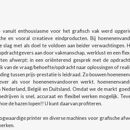
 vanuit enthousiasme voor het grafisch vak werd opgerich
sche en vooral creatieve eindproducten. Bij hoenenenva
slag met als doel te voldoen aan beider verwachtingen.
pdrachtgevers aan door vakmanschap, werklust en een flexibel
en afwerpt: in een oriënterend gesprek met de opdracht
lijk van de vraag/behoefte/opdracht naar oplossingen of rea
ing tussen prijs-prestatie is leidraad. Zo bouwen hoenenenv
ever als voor hoenenenvandooren werkt. hoenenenvando
in Nederland, België en Duitsland. Omdat we de markt goed
 bedrijven is snel, accuraat en flexibel werken mogelijk. T
oe de hazen lopen!! U kunt daarvan profiteren.
ogwaardige printer en diverse machines voor grafische af
werken.