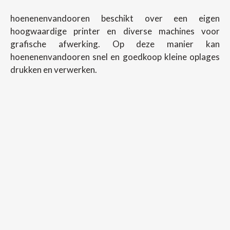
hoenenenvandooren beschikt over een eigen
hoogwaardige printer en diverse machines voor
grafische afwerking. Op deze manier kan
hoenenenvandooren snel en goedkoop kleine oplages
drukken en verwerken.
Copyright ©
2026
Hoenenenvandooren
Back To Desktop Version