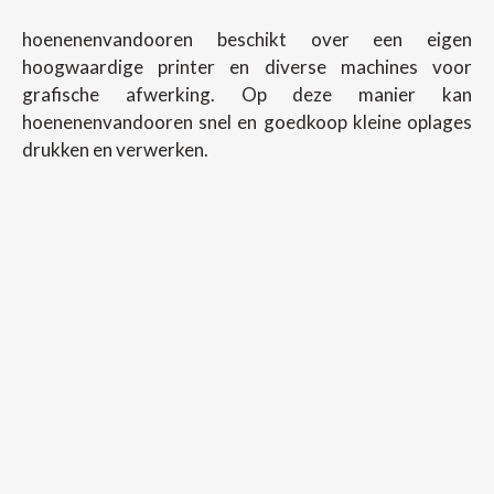
hoenenenvandooren beschikt over een eigen
hoogwaardige printer en diverse machines voor
grafische afwerking. Op deze manier kan
hoenenenvandooren snel en goedkoop kleine oplages
drukken en verwerken.
Copyright ©
2026
Hoenenenvandooren
Back To Desktop Version