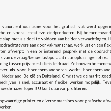
 vanuit enthousiasme voor het grafisch vak werd opgerich
sche en vooral creatieve eindproducten. Bij hoenenenva
slag met als doel te voldoen aan beider verwachtingen.
pdrachtgevers aan door vakmanschap, werklust en een flexibel
en afwerpt: in een oriënterend gesprek met de opdracht
lijk van de vraag/behoefte/opdracht naar oplossingen of rea
ing tussen prijs-prestatie is leidraad. Zo bouwen hoenenenv
ever als voor hoenenenvandooren werkt. hoenenenvando
in Nederland, België en Duitsland. Omdat we de markt goed
 bedrijven is snel, accuraat en flexibel werken mogelijk. T
oe de hazen lopen!! U kunt daarvan profiteren.
ogwaardige printer en diverse machines voor grafische af
werken.