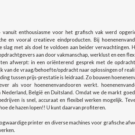
 vanuit enthousiasme voor het grafisch vak werd opgerich
sche en vooral creatieve eindproducten. Bij hoenenenva
slag met als doel te voldoen aan beider verwachtingen.
pdrachtgevers aan door vakmanschap, werklust en een flexibel
en afwerpt: in een oriënterend gesprek met de opdracht
lijk van de vraag/behoefte/opdracht naar oplossingen of rea
ing tussen prijs-prestatie is leidraad. Zo bouwen hoenenenv
ever als voor hoenenenvandooren werkt. hoenenenvando
in Nederland, België en Duitsland. Omdat we de markt goed
 bedrijven is snel, accuraat en flexibel werken mogelijk. T
oe de hazen lopen!! U kunt daarvan profiteren.
ogwaardige printer en diverse machines voor grafische af
werken.