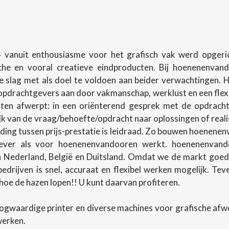
 vanuit enthousiasme voor het grafisch vak werd opgerich
sche en vooral creatieve eindproducten. Bij hoenenenva
slag met als doel te voldoen aan beider verwachtingen.
pdrachtgevers aan door vakmanschap, werklust en een flexibel
en afwerpt: in een oriënterend gesprek met de opdracht
lijk van de vraag/behoefte/opdracht naar oplossingen of rea
ing tussen prijs-prestatie is leidraad. Zo bouwen hoenenenv
ever als voor hoenenenvandooren werkt. hoenenenvando
in Nederland, België en Duitsland. Omdat we de markt goed
 bedrijven is snel, accuraat en flexibel werken mogelijk. T
oe de hazen lopen!! U kunt daarvan profiteren.
ogwaardige printer en diverse machines voor grafische af
werken.