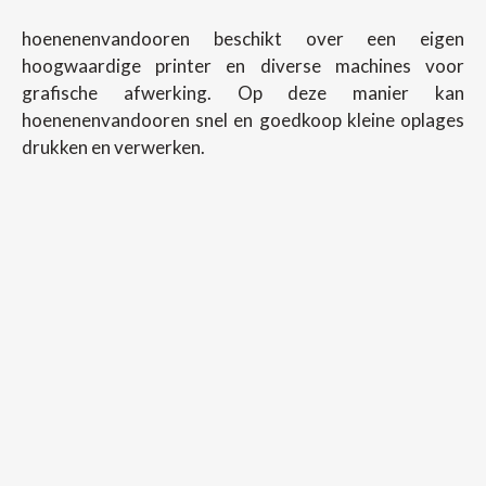
hoenenenvandooren beschikt over een eigen
hoogwaardige printer en diverse machines voor
grafische afwerking. Op deze manier kan
hoenenenvandooren snel en goedkoop kleine oplages
drukken en verwerken.
Copyright ©
2026
Hoenenenvandooren
Back To Desktop Version