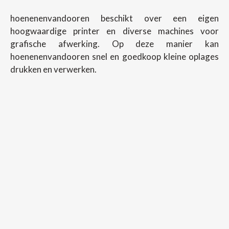
hoenenenvandooren beschikt over een eigen
hoogwaardige printer en diverse machines voor
grafische afwerking. Op deze manier kan
hoenenenvandooren snel en goedkoop kleine oplages
drukken en verwerken.
Copyright ©
2026
Hoenenenvandooren
Back To Desktop Version