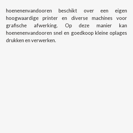
hoenenenvandooren beschikt over een eigen
hoogwaardige printer en diverse machines voor
grafische afwerking. Op deze manier kan
hoenenenvandooren snel en goedkoop kleine oplages
drukken en verwerken.
Copyright ©
2026
Hoenenenvandooren
Back To Desktop Version