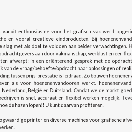
 vanuit enthousiasme voor het grafisch vak werd opgerich
sche en vooral creatieve eindproducten. Bij hoenenenva
slag met als doel te voldoen aan beider verwachtingen.
pdrachtgevers aan door vakmanschap, werklust en een flexibel
en afwerpt: in een oriënterend gesprek met de opdracht
lijk van de vraag/behoefte/opdracht naar oplossingen of rea
ing tussen prijs-prestatie is leidraad. Zo bouwen hoenenenv
ever als voor hoenenenvandooren werkt. hoenenenvando
in Nederland, België en Duitsland. Omdat we de markt goed
 bedrijven is snel, accuraat en flexibel werken mogelijk. T
oe de hazen lopen!! U kunt daarvan profiteren.
ogwaardige printer en diverse machines voor grafische af
werken.