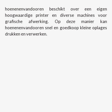
hoenenenvandooren beschikt over een eigen
hoogwaardige printer en diverse machines voor
grafische afwerking. Op deze manier kan
hoenenenvandooren snel en goedkoop kleine oplages
drukken en verwerken.
Copyright ©
2026
Hoenenenvandooren
Back To Desktop Version