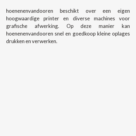
hoenenenvandooren beschikt over een eigen
hoogwaardige printer en diverse machines voor
grafische afwerking. Op deze manier kan
hoenenenvandooren snel en goedkoop kleine oplages
drukken en verwerken.
Copyright ©
2026
Hoenenenvandooren
Back To Desktop Version