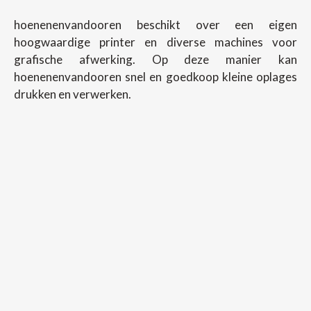
hoenenenvandooren beschikt over een eigen
hoogwaardige printer en diverse machines voor
grafische afwerking. Op deze manier kan
hoenenenvandooren snel en goedkoop kleine oplages
drukken en verwerken.
Copyright ©
2026
Hoenenenvandooren
Back To Desktop Version