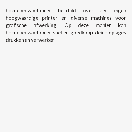
hoenenenvandooren beschikt over een eigen
hoogwaardige printer en diverse machines voor
grafische afwerking. Op deze manier kan
hoenenenvandooren snel en goedkoop kleine oplages
drukken en verwerken.
Copyright ©
2026
Hoenenenvandooren
Back To Desktop Version