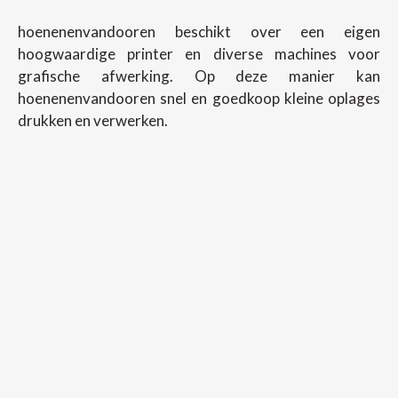
hoenenenvandooren beschikt over een eigen
hoogwaardige printer en diverse machines voor
grafische afwerking. Op deze manier kan
hoenenenvandooren snel en goedkoop kleine oplages
drukken en verwerken.
Copyright ©
2026
Hoenenenvandooren
Back To Desktop Version