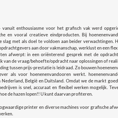
 vanuit enthousiasme voor het grafisch vak werd opgerich
sche en vooral creatieve eindproducten. Bij hoenenenva
slag met als doel te voldoen aan beider verwachtingen.
pdrachtgevers aan door vakmanschap, werklust en een flexibel
en afwerpt: in een oriënterend gesprek met de opdracht
lijk van de vraag/behoefte/opdracht naar oplossingen of rea
ing tussen prijs-prestatie is leidraad. Zo bouwen hoenenenv
ever als voor hoenenenvandooren werkt. hoenenenvando
in Nederland, België en Duitsland. Omdat we de markt goed
 bedrijven is snel, accuraat en flexibel werken mogelijk. T
oe de hazen lopen!! U kunt daarvan profiteren.
ogwaardige printer en diverse machines voor grafische af
werken.