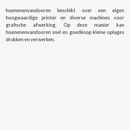
hoenenenvandooren beschikt over een eigen
hoogwaardige printer en diverse machines voor
grafische afwerking. Op deze manier kan
hoenenenvandooren snel en goedkoop kleine oplages
drukken en verwerken.
Copyright ©
2026
Hoenenenvandooren
Back To Desktop Version