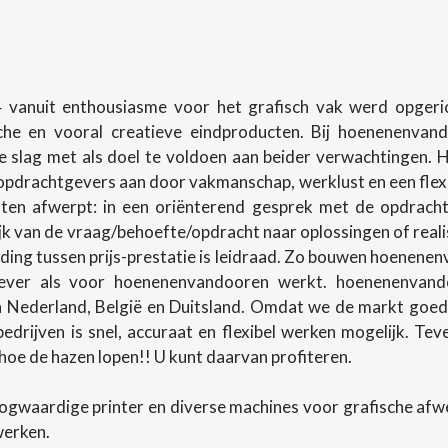
 vanuit enthousiasme voor het grafisch vak werd opgerich
sche en vooral creatieve eindproducten. Bij hoenenenva
slag met als doel te voldoen aan beider verwachtingen.
pdrachtgevers aan door vakmanschap, werklust en een flexibel
en afwerpt: in een oriënterend gesprek met de opdracht
lijk van de vraag/behoefte/opdracht naar oplossingen of rea
ing tussen prijs-prestatie is leidraad. Zo bouwen hoenenenv
ever als voor hoenenenvandooren werkt. hoenenenvando
in Nederland, België en Duitsland. Omdat we de markt goed
 bedrijven is snel, accuraat en flexibel werken mogelijk. T
oe de hazen lopen!! U kunt daarvan profiteren.
ogwaardige printer en diverse machines voor grafische af
werken.